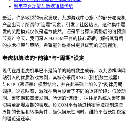
利用平台功能与数据追踪优势
最近，许多敏锐的玩家发现，九游游戏中心旗下的部分老虎机
产品出现了所谓的“连爆”现象，引发了社区热议。这种集中爆
发的奖励模式仅仅是运气使然，还是平台算法调整后的可预测
节奏？今天，我们深入J9.COM平台的核心逻辑，解析其背后
的技术框架与策略，希望能为你提供更具优势的游玩视角。
老虎机算法的“韵律”与“周期”设定
现代在线老虎机早已不是简单的随机数生成器。以九游棋牌网
站引入的优质游戏为例，其核心采用RNG（随机数生成器）
与RTP（返还率）模型结合，并在此基础上加入了“韵律周期”
调控。这意味着，游戏在后台设置了不同的返还阶段：低波动
期、累积期和高爆发期。所谓的“连爆”，往往是系统从累积期
切换至高爆发期的表现。J9.COM平台通过精密算法控制这些
周期的长度和转换条件，确保娱乐性同时，维持平台长期稳定
的理论返还率。