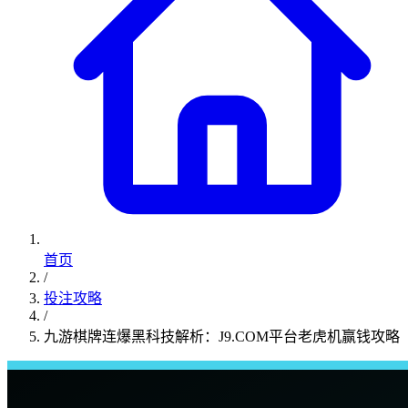
首页
/
投注攻略
/
九游棋牌连爆黑科技解析：J9.COM平台老虎机赢钱攻略