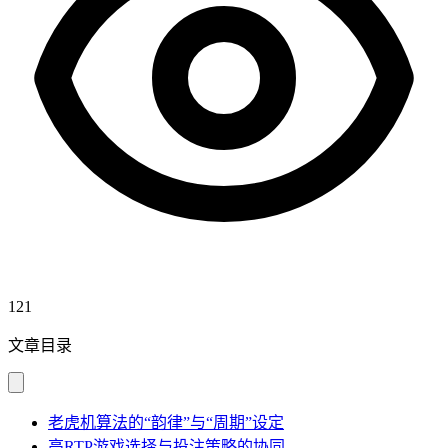
121
文章目录
老虎机算法的“韵律”与“周期”设定
高RTP游戏选择与投注策略的协同