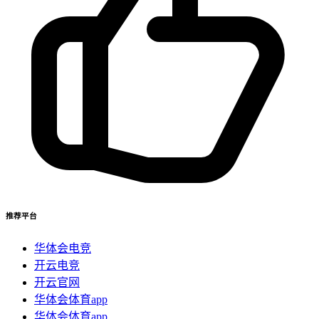
推荐平台
华体会电竞
开云电竞
开云官网
华体会体育app
华体会体育app