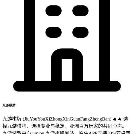
九游棋牌
九游棋牌 (JiuYouYouXiZhongXinGuanFangZhengBan) 🔥🔥 选
择九游棋牌，选择专业与稳定，亚洲百万玩家的共同心声。
九游游戏中心,jiuyou,九游棋牌网站。原生APP支持IOS/安卓双