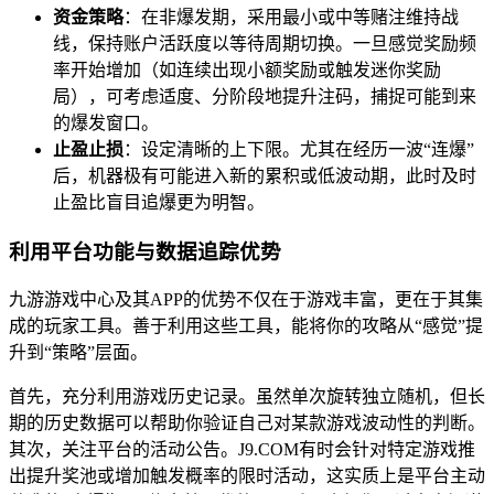
资金策略
：在非爆发期，采用最小或中等赌注维持战
线，保持账户活跃度以等待周期切换。一旦感觉奖励频
率开始增加（如连续出现小额奖励或触发迷你奖励
局），可考虑适度、分阶段地提升注码，捕捉可能到来
的爆发窗口。
止盈止损
：设定清晰的上下限。尤其在经历一波“连爆”
后，机器极有可能进入新的累积或低波动期，此时及时
止盈比盲目追爆更为明智。
利用平台功能与数据追踪优势
九游游戏中心及其APP的优势不仅在于游戏丰富，更在于其集
成的玩家工具。善于利用这些工具，能将你的攻略从“感觉”提
升到“策略”层面。
首先，充分利用游戏历史记录。虽然单次旋转独立随机，但长
期的历史数据可以帮助你验证自己对某款游戏波动性的判断。
其次，关注平台的活动公告。J9.COM有时会针对特定游戏推
出提升奖池或增加触发概率的限时活动，这实质上是平台主动