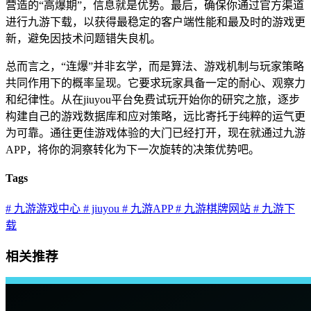
营造的“高爆期”，信息就是优势。最后，确保你通过官方渠道
进行九游下载，以获得最稳定的客户端性能和最及时的游戏更
新，避免因技术问题错失良机。
总而言之，“连爆”并非玄学，而是算法、游戏机制与玩家策略
共同作用下的概率呈现。它要求玩家具备一定的耐心、观察力
和纪律性。从在jiuyou平台免费试玩开始你的研究之旅，逐步
构建自己的游戏数据库和应对策略，远比寄托于纯粹的运气更
为可靠。通往更佳游戏体验的大门已经打开，现在就通过九游
APP，将你的洞察转化为下一次旋转的决策优势吧。
Tags
# 九游游戏中心
# jiuyou
# 九游APP
# 九游棋牌网站
# 九游下
载
相关推荐