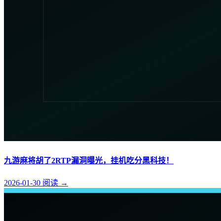
九游麻将胡了2RTP漏洞曝光，挂机吃分黑科技！
2026-01-30
阅读
→