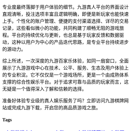
专业度最终落脚于用户体验的细节。九游真人平台的界面设计
直观清晰，投注选项丰富且逻辑明确，即便是新玩家也能快速
上手。个性化的账户管理、便捷的支付渠道选择、详尽的交易
记录，这些看似微小的功能，共同构建了顺畅无阻的游戏旅
程。平台的持续优化与更新，也总是基于玩家反馈和数据驱
动，这种以用户为中心的产品迭代思路，是专业平台持续进步
的源动力。
综上所述，一次深度的九游百家乐体验，如同一扇窗口，全面
展示了九游游戏中心在技术、公平、服务、生态及用户体验上
的专业积淀。它不仅仅是一个游戏场所，更是一个由成熟体系
支撑的综合性娱乐平台。对于追求可靠与品质的玩家而言，这
无疑是一个值得深入了解和信赖的选择。
准备好体验专业级的真人娱乐服务了吗？立即访问九游棋牌网
站或完成九游下载，开启您的高品质游戏之旅。
Tags