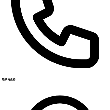
联系与支持