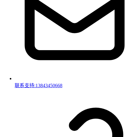
联系支持:13843450668