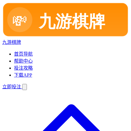
九游棋牌
首页导航
帮助中心
投注攻略
下载APP
立即投注