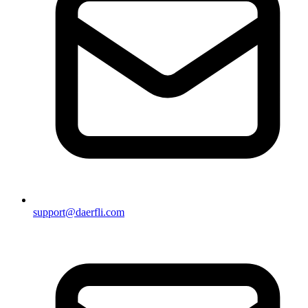
support@daerfli.com