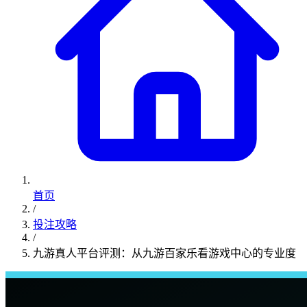
首页
/
投注攻略
/
九游真人平台评测：从九游百家乐看游戏中心的专业度