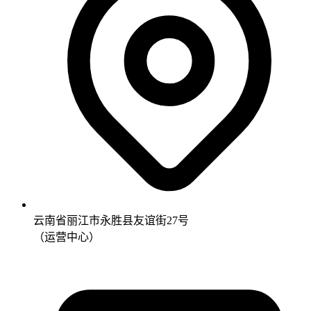
云南省丽江市永胜县友谊街27号
（运营中心）