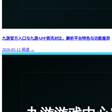
九游官方入口与九游APP资讯对比，解析平台特色与功能差异
2026-05-12
阅读
→