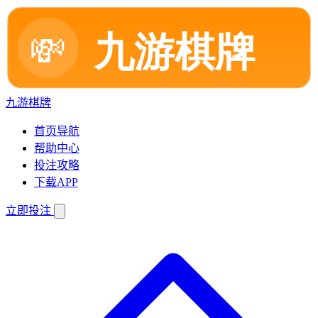
九游棋牌
首页导航
帮助中心
投注攻略
下载APP
立即投注