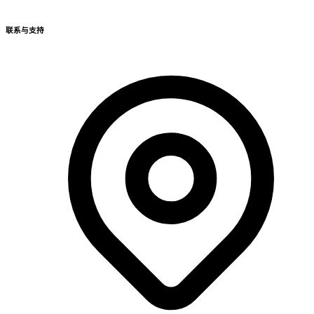
联系与支持