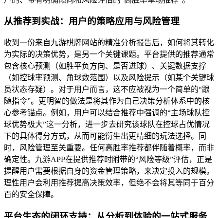
从推荐到实战：用户的策略应用与风险管理
收到一份来自九游棋牌网站的精准分析报告后，如何将其转化
为实际的决策优势，是另一个关键课题。平台提供的推荐通常
包含核心预测（如胜平负方向、是否进球）、关键数据支撑
（如控球率预测、角球数范围）以及风险提示（如某个关键球
员状态存疑）。对于用户而言，这不应被视为一个简单的“跟
随指令”。更明智的做法是将其作为自己决策分析体系中的核
心参考锚点。例如，用户可以结合推荐中强调的“主场球队控
球优势极大”这一分析，进一步去研究该球队在控球占优情况
下的具体得分方式，从而可能衍生出更精细的玩法选择。同
时，风险管理至关重要。任何高胜率推荐都伴随着概率，而非
确定性。九游APP在提供推荐时附带的“风险等级”评估，正是
提醒用户需要根据自身的资金管理策略，来决定投入的规模。
理性用户会利用推荐提高决策效率，但绝不会将其等同于百分
百的安全保障。
平台生态的闭环支持：从分析到体验的一站式服务