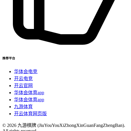
推荐平台
华体会电竞
开云电竞
开云官网
华体会体育app
华体会体育app
九游体育
开云体育网页版
© 2026 九游棋牌 (JiuYouYouXiZhongXinGuanFangZhengBan).
All rights reserved.