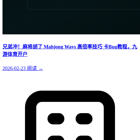
兄弟冲！麻将胡了 Mahjong Ways 高倍率技巧 卡Bug教程，九
游体育开户
2026-02-23
阅读
→