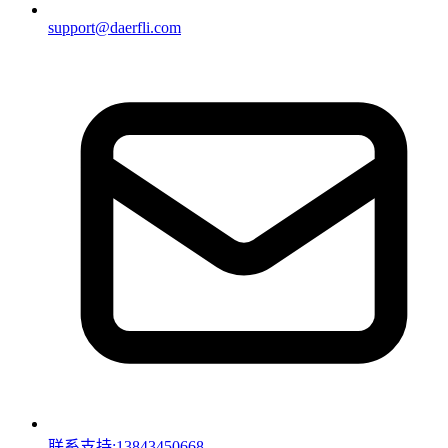
support@daerfli.com
联系支持:13843450668