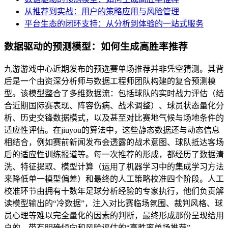
从推荐到实战：用户的策略应用与风险管理
平台生态的闭环支持：从分析到体验的一站式服务
数据驱动的预测模型：如何生成高胜率推荐
九游游戏中心近期发布的预选赛单场推荐并非凭空猜测。其背
后是一个由资深分析师与数据工程师团队构建的复合预测模
型。该模型整合了多维数据流：包括球队的实时战力评估（结
合近期国际赛表现、阵容伤病、战术调整）、球员状态量化分
析、历史交锋数据模式，以及甚至对比赛地气候与场地条件的
适应性评估。在jiuyou的算法中，这些静态数据还与动态信息
相结合，例如赛前新闻发布会透露的战术意图、球队抵达客场
后的适应性训练报道等。每一次推荐的形成，都经历了数据清
洗、特征提取、模型计算（运用了机器学习中的集成学习方法
来降低单一模型偏差）和最终的人工策略校准四个阶段。人工
校准环节由拥有十数年足球分析经验的专家执行，他们负责解
读模型输出的“冷数据”，注入对比赛临场氛围、裁判风格、球
员心理等难以完全量化的因素的判断，最终形成那份呈现给用
户的、带有明确倾向和风险评估的“高胜率单场推荐”。