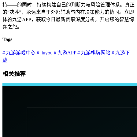
持——的同时，持续构建自己的判断力与风险管理体系。真正
的“决胜”，永远来自于外部辅助与内在决策能力的协同。立即
体验九游APP，获取今日最新赛事深度分析，开启您的智慧博
弈之旅。
Tags
# 九游游戏中心
# jiuyou
# 九游APP
# 九游棋牌网站
# 九游下
载
相关推荐