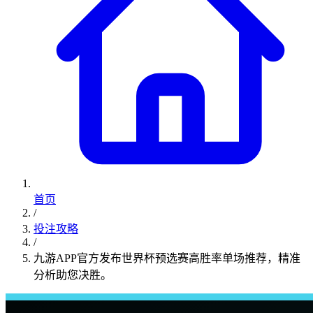
首页
/
投注攻略
/
九游APP官方发布世界杯预选赛高胜率单场推荐，精准
分析助您决胜。