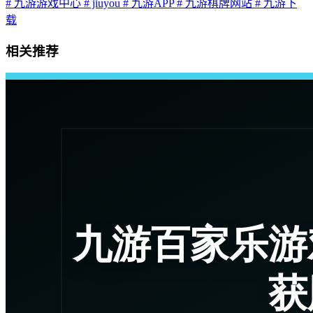
# 九游游戏中心
# jiuyou
# 九游APP
# 九游棋牌网站
# 九游下
载
相关推荐