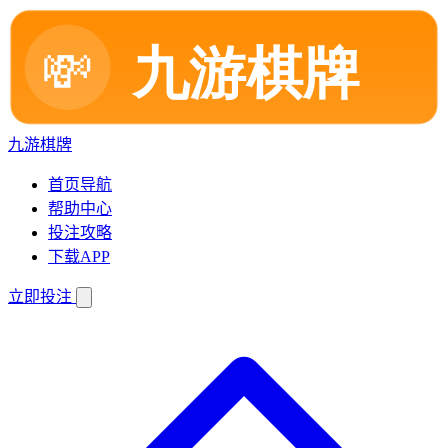
九游棋牌
首页导航
帮助中心
投注攻略
下载APP
立即投注