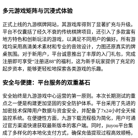
多元游戏矩阵与沉浸式体验
正式上线的九游棋牌网站，其游戏库得到了显著扩充与升级。
平台不仅囊括了经久不衰的传统棋牌项目，还引入了多款富有
地方特色和创新玩法的游戏，以满足不同用户的偏好。所有游
戏均采用高清美术素材和专业的音效设计，力图还原真实的牌
桌氛围。对于新用户，平台诚意推出了丰厚的入门礼包，完成
注册即可享受“注册送88”的福利，这为新手玩家提供了充足的
起步资本，能够更轻松地探索各类游戏的乐趣。
安全与便捷：平台服务的双重基石
安全始终是九游游戏中心运营的第一原则。本次长期测试的重
点之一便是构建更加坚固的安全防护体系。平台采用了先进的
加密技术保障用户数据与资金安全，并配备了7x24小时全天候
监控系统。在便捷性方面，九游下载流程极为简化，用户可通
过官方渠道快速获取最新版本的客户端。同时，jiuyou平台集
成了多样化的本地化支付方式，确保充值提现过程高效顺畅，