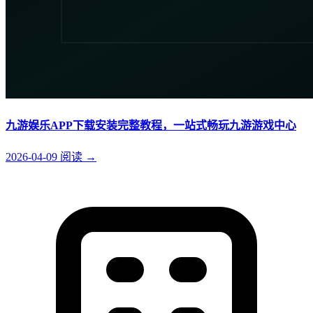
九游娱乐APP下载安装完整教程，一站式畅玩九游游戏中心
2026-04-09
阅读
→