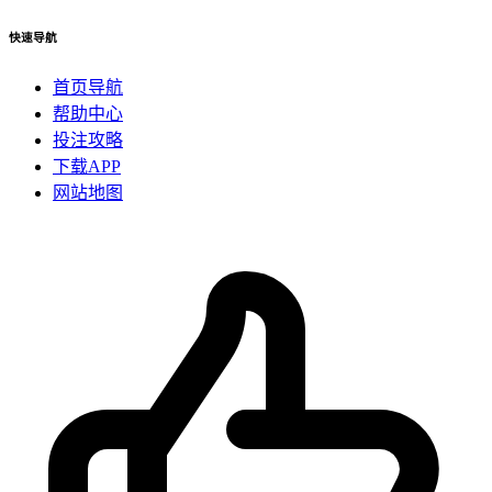
快速导航
首页导航
帮助中心
投注攻略
下载APP
网站地图