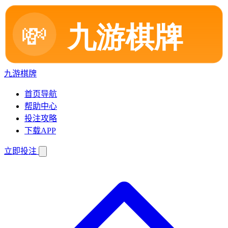
九游棋牌
首页导航
帮助中心
投注攻略
下载APP
立即投注