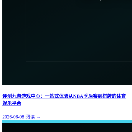
评测九游游戏中心：一站式体验从NBA季后赛到棋牌的体育
娱乐平台
2026-06-08
阅读
→