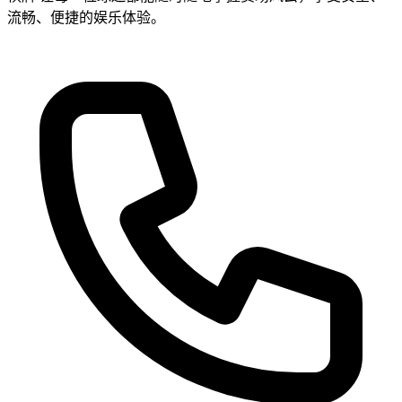
流畅、便捷的娱乐体验。