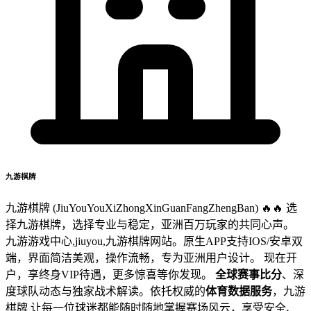
九游棋牌
九游棋牌 (JiuYouYouXiZhongXinGuanFangZhengBan) 🔥🔥 选
择九游棋牌，选择专业与稳定，亚洲百万玩家的共同心声。
九游游戏中心,jiuyou,九游棋牌网站。原生APP支持IOS/安卓双
端，界面简洁美观，操作流畅，专为亚洲用户设计。 现在开
户，享终身VIP待遇，更多惊喜等你发现。
全球赛事比分
、深
度球队动态与独家战术解读。依托权威的
体育数据服务
，九游
棋牌 让每一位球迷都能随时随地掌握赛场风云，享受安全、