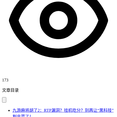
173
文章目录
九游麻将胡了2：RTP漏洞？挂机吃分？别再让“黑科技”
割韭菜了！