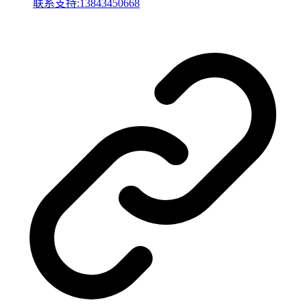
联系支持:13843450668