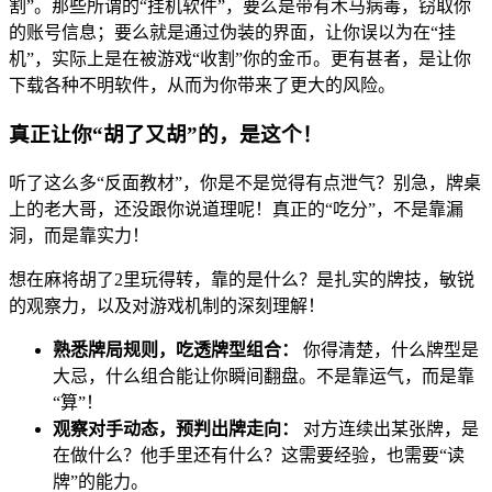
割”。那些所谓的“挂机软件”，要么是带有木马病毒，窃取你
的账号信息；要么就是通过伪装的界面，让你误以为在“挂
机”，实际上是在被游戏“收割”你的金币。更有甚者，是让你
下载各种不明软件，从而为你带来了更大的风险。
真正让你“胡了又胡”的，是这个！
听了这么多“反面教材”，你是不是觉得有点泄气？别急，牌桌
上的老大哥，还没跟你说道理呢！真正的“吃分”，不是靠漏
洞，而是靠实力！
想在麻将胡了2里玩得转，靠的是什么？是扎实的牌技，敏锐
的观察力，以及对游戏机制的深刻理解！
熟悉牌局规则，吃透牌型组合：
你得清楚，什么牌型是
大忌，什么组合能让你瞬间翻盘。不是靠运气，而是靠
“算”！
观察对手动态，预判出牌走向：
对方连续出某张牌，是
在做什么？他手里还有什么？这需要经验，也需要“读
牌”的能力。