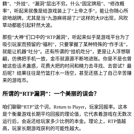
籍”、“外挂”、“漏洞”层出不穷。什么“固定牌局”、“修改概
率”，听起来就像是给游戏装上了“上帝之手”，能让你随心所
欲地胡牌。尤其是当“九游麻将胡了2”这样的大IP出现，风吹
草动都能引起轩然大波。
那些“大神”们口中的“RTP漏洞”，听起来似乎是游戏平台为了
吸引玩家而预留的“福利”，只要掌握了某种特殊的“作手法”，
就能让机器“吐分”。还有所谓的“挂机吃分”，更是让人浮想联
翩，仿佛把手机一放，金币就源源不断地进账。你是不是也曾
被这些话术蛊惑，花费大把的时间和精力去寻找、去尝试？最
后呢？结果往往是竹篮打水一场空，甚至还搭上了自己辛苦赚
来的游戏币。
所谓的“RTP漏洞”：一个美丽的误会？
咱们聊聊“RTP”这个词，Return to Player，玩家回报率。这本
是个衡量游戏长期平均回报的理论值，它代表着游戏在无数次
运行后，会返还给玩家多少比例的本金。理论上，RTP值越
高，玩家长期游戏获利的可能性越大。