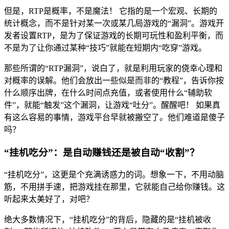
但是，RTP是概率，不是魔法！ 它指的是一个宏观、长期的
统计概念，而不是针对某一次或某几局游戏的“漏洞”。游戏开
发者设置RTP，是为了保证游戏的长期可玩性和盈利平衡，而
不是为了让你通过某种“技巧”就能在短期内“吃穿”游戏。
那些所谓的“RTP漏洞”，说白了，就是利用玩家的侥幸心理和
对概率的误解。他们会放出一些似是而非的“教程”，告诉你按
什么顺序出牌，在什么时间点充值，或者使用什么“辅助软
件”，就能“触发”这个漏洞，让游戏“吐分”。醒醒吧！ 如果真
有这么容易的事情，游戏平台早就被搬空了。他们难道是傻子
吗？
“挂机吃分”：是自动赚钱还是被自动“收割”？
“挂机吃分”，这更是个充满诱惑力的词。想象一下，不用动脑
筋，不用拼手速，把游戏挂在那里，它就能自己给你赚钱。这
听起来太美好了，对吧？
绝大多数情况下，“挂机吃分”的背后，隐藏的是“挂机被收