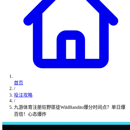
首页
/
投注攻略
/
九游体育注册狂野匪徒WildBandito爆分时间点？单日爆
百倍！心态爆炸