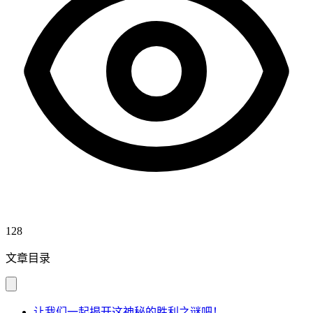
128
文章目录
让我们一起揭开这神秘的胜利之谜吧！