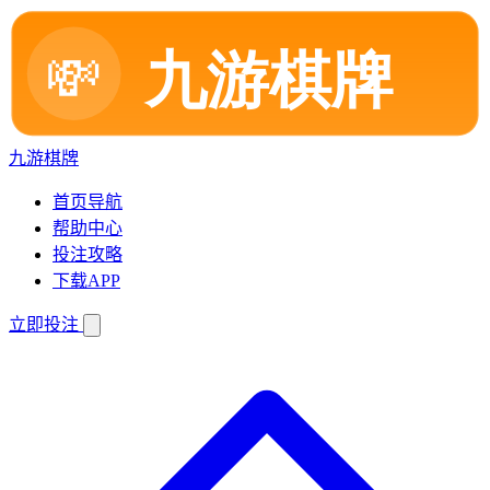
九游棋牌
首页导航
帮助中心
投注攻略
下载APP
立即投注