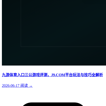
九游体育入口三公游戏评测，J9.COM平台玩法与技巧全解析
2026-06-17
阅读
→