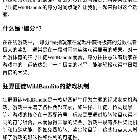
野匪徒WildBandito的爆分时间点呢？让我们一起来探讨这个话
题。
什么是“爆分”？
在在线游戏中，“爆分”是指玩家在游戏中获得极高的分数或者
极大的奖励，通常是在一段时间内连续获得显著的成果。对于
九游体育的狂野匪徒WildBandito而言，爆分往往意味着玩家在
游戏中的幸运值达到了一个极高的水平，能够轻松获得单日爆
百倍的大奖。
狂野匪徒WildBandito的游戏机制
狂野匪徒WildBandito是一款以西部牛仔为主题的视频老虎机游
戏。游戏中充满了各种西部元素，如牛仔、匪徒、抢劫场景
等。游戏的核心在于匹配符号，玩家需要通过旋转轮盘获得不
同的符号组合，从而赢得丰厚的奖金。游戏中设有多种奖励机
制和特殊功能，例如免费旋转、奖金轮盘等，这些特点大大增
加了游戏的趣味性和胜利的可能性。