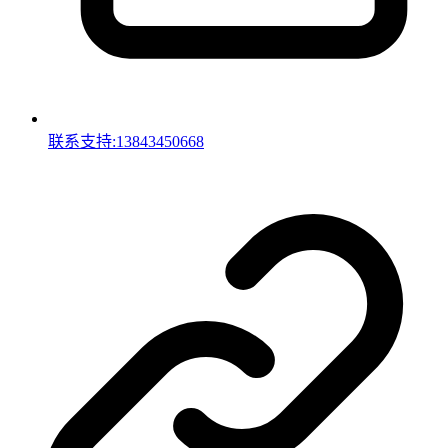
联系支持:13843450668