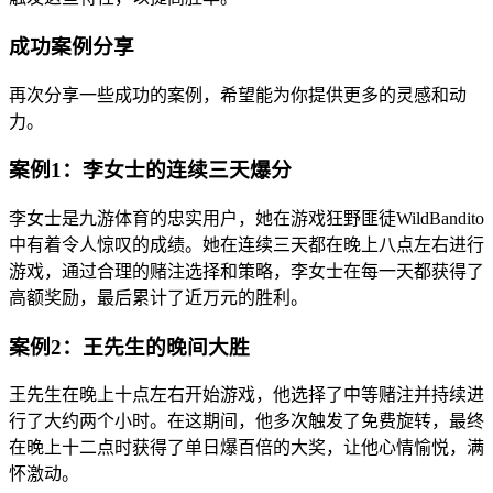
成功案例分享
再次分享一些成功的案例，希望能为你提供更多的灵感和动
力。
案例1：李女士的连续三天爆分
李女士是九游体育的忠实用户，她在游戏狂野匪徒WildBandito
中有着令人惊叹的成绩。她在连续三天都在晚上八点左右进行
游戏，通过合理的赌注选择和策略，李女士在每一天都获得了
高额奖励，最后累计了近万元的胜利。
案例2：王先生的晚间大胜
王先生在晚上十点左右开始游戏，他选择了中等赌注并持续进
行了大约两个小时。在这期间，他多次触发了免费旋转，最终
在晚上十二点时获得了单日爆百倍的大奖，让他心情愉悦，满
怀激动。