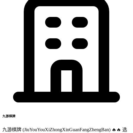
九游棋牌
九游棋牌 (JiuYouYouXiZhongXinGuanFangZhengBan) 🔥🔥 选