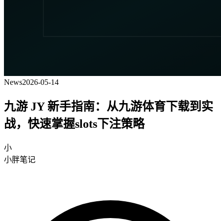
News
2026-05-14
九游 JY 新手指南：从九游体育下载到实
战，快速掌握slots下注策略
小
小胖笔记