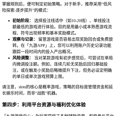
掌握规则后，便可制定初始策略。对于新手，推荐采用“低风
险探索-逐步提升”的模式：
初始阶段：
选择投注线适中（如10-20线）、单线投注
额最低的游戏进行体验。目的是用最小成本熟悉游戏流
程、符号出现频率和基本奖励模式。
观察与记录：
留意游戏是否容易出现奖励回合或免费旋
转。在「九游APP」上，您可以利用账户历史记录功能
跟踪一段时间内的投入产出概况。
风险调整：
当对某款游戏有初步感觉后，可尝试在单局
内微调投注额。例如，连续几轮无奖励后回归基础投
注，或在触发小奖励后略微提升下注，但务必设定明确
的单日或单次游戏预算上限。
请注意，slots的核心是概率游戏，策略的目标是管理资金和延
长娱乐时间，而非“战胜”机器。
第四步：利用平台资源与福利优化体验