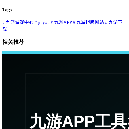
Tags
# 九游游戏中心
# jiuyou
# 九游APP
# 九游棋牌网站
# 九游下
载
相关推荐