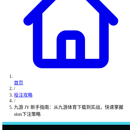
首页
/
投注攻略
/
九游 JY 新手指南：从九游体育下载到实战，快速掌握
slots下注策略