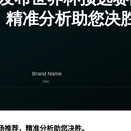
单场推荐，精准分析助您决胜。