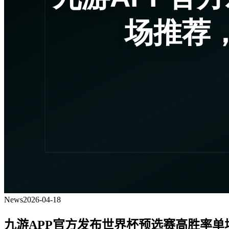
News
2026-04-18
九游APP官方发布世界杯预选赛高胜率