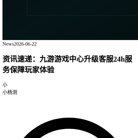
News
2026-06-22
资讯速递：九游游戏中心升级客服24h服
务保障玩家体验
小
小杨测