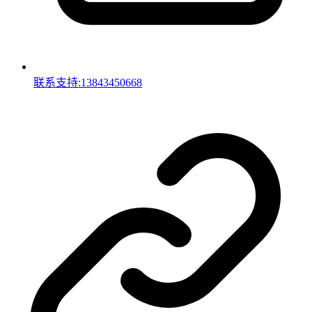
联系支持:13843450668