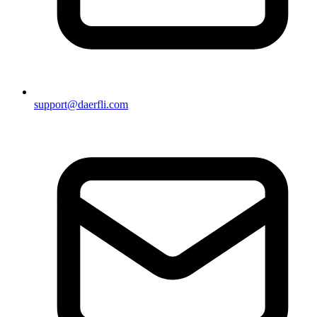
support@daerfli.com