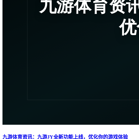
九游体育资讯：九游JY全新功能上线，优化你的游戏体验