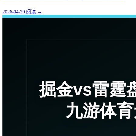
2026-04-29
阅读
→