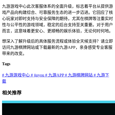
九游游戏中心此次客服体系的全面升级，标志着平台从提供游
戏产品向构建综合、可靠服务生态的进一步迈进。它回应了核
心玩家对即时支持与安全保障的期待，尤其在棋牌等注重实时
性与公平性的游戏领域，稳定的后台支持至关重要。对于用户
而言，这意味着更安心、更顺畅的娱乐体验，无论何时何地。
想深入了解升级后的具体服务流程或体验全天候支持？请立即
访问九游棋牌网站或下载最新的九游APP，亲身感受专业客服
带来的改变。
Tags
# 九游游戏中心
# jiuyou
# 九游APP
# 九游棋牌网站
# 九游下
载
相关推荐