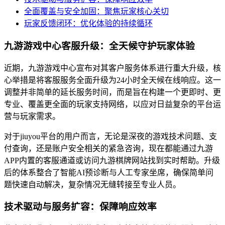
全面覆盖与安全加固：聚焦玩家核心关切
玩家反馈闭环：优化体验的持续循环
九游游戏中心客服升级：全天候守护玩家体验
近期，九游游戏中心宣布对其客户服务体系进行重大升级，核
心举措是将客服服务全面升级为24小时全天候在线响应。这一
调整并非简单的延长服务时间，而是旨在构建一个更即时、更
专业、覆盖更全面的玩家支持网络，以应对日益复杂的平台运
营与玩家需求。
对于jiuyou平台的用户而言，无论是深夜的游戏技术问题、支
付查询，还是账户安全相关的紧急咨询，现在都能通过九游
APP内置的客服通道或访问九游棋牌网站找到实时帮助。升级
后的体系整合了智能AI预诊断与人工专家坐席，确保简单问
题快速自动解决，复杂情况无缝转接至专业人员。
技术驱动与服务扩容：保障响应效率