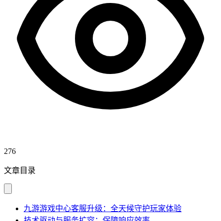
276
文章目录
九游游戏中心客服升级：全天候守护玩家体验
技术驱动与服务扩容：保障响应效率