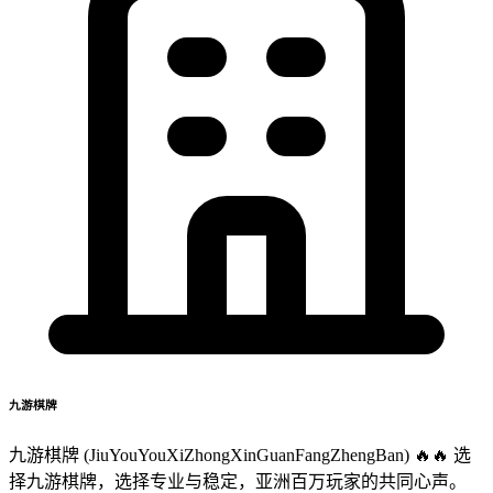
九游棋牌
九游棋牌 (JiuYouYouXiZhongXinGuanFangZhengBan) 🔥🔥 选
择九游棋牌，选择专业与稳定，亚洲百万玩家的共同心声。