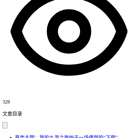
328
文章目录
直奔主题：我的九游之旅始于一场偶然的“下载”