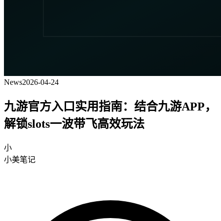
News
2026-04-24
九游官方入口实用指南：结合九游APP，
解锁slots一波带飞高效玩法
小
小美笔记