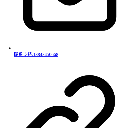
联系支持:13843450668