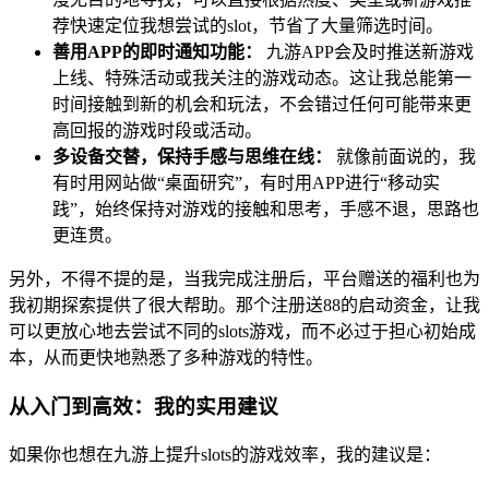
荐快速定位我想尝试的slot，节省了大量筛选时间。
善用APP的即时通知功能：
九游APP会及时推送新游戏
上线、特殊活动或我关注的游戏动态。这让我总能第一
时间接触到新的机会和玩法，不会错过任何可能带来更
高回报的游戏时段或活动。
多设备交替，保持手感与思维在线：
就像前面说的，我
有时用网站做“桌面研究”，有时用APP进行“移动实
践”，始终保持对游戏的接触和思考，手感不退，思路也
更连贯。
另外，不得不提的是，当我完成注册后，平台赠送的福利也为
我初期探索提供了很大帮助。那个注册送88的启动资金，让我
可以更放心地去尝试不同的slots游戏，而不必过于担心初始成
本，从而更快地熟悉了多种游戏的特性。
从入门到高效：我的实用建议
如果你也想在九游上提升slots的游戏效率，我的建议是：