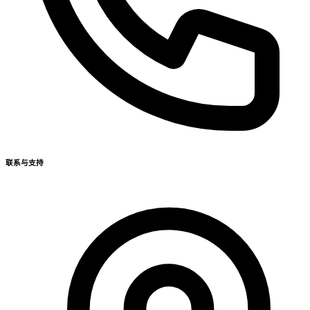
联系与支持