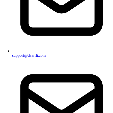
support@daerfli.com