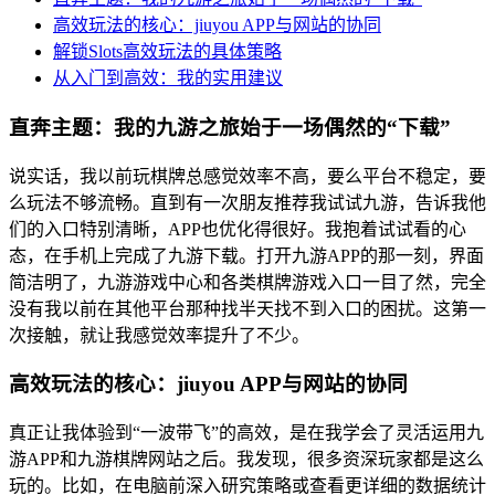
高效玩法的核心：jiuyou APP与网站的协同
解锁Slots高效玩法的具体策略
从入门到高效：我的实用建议
直奔主题：我的九游之旅始于一场偶然的“下载”
说实话，我以前玩棋牌总感觉效率不高，要么平台不稳定，要
么玩法不够流畅。直到有一次朋友推荐我试试九游，告诉我他
们的入口特别清晰，APP也优化得很好。我抱着试试看的心
态，在手机上完成了九游下载。打开九游APP的那一刻，界面
简洁明了，九游游戏中心和各类棋牌游戏入口一目了然，完全
没有我以前在其他平台那种找半天找不到入口的困扰。这第一
次接触，就让我感觉效率提升了不少。
高效玩法的核心：jiuyou APP与网站的协同
真正让我体验到“一波带飞”的高效，是在我学会了灵活运用九
游APP和九游棋牌网站之后。我发现，很多资深玩家都是这么
玩的。比如，在电脑前深入研究策略或查看更详细的数据统计