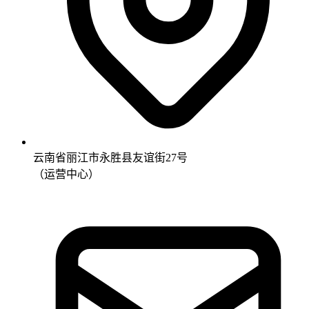
云南省丽江市永胜县友谊街27号
（运营中心）