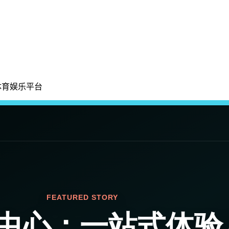
体育娱乐平台