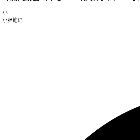
小
小胖笔记