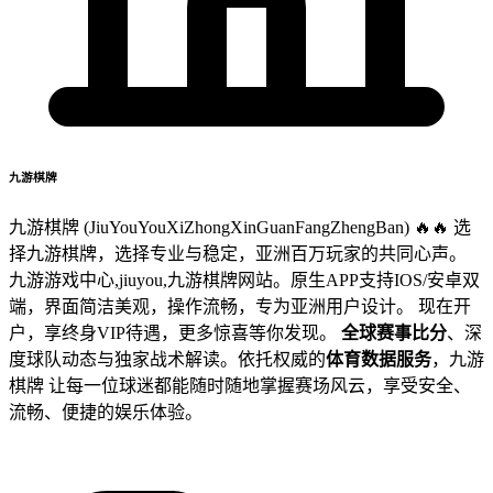
九游棋牌
九游棋牌 (JiuYouYouXiZhongXinGuanFangZhengBan) 🔥🔥 选
择九游棋牌，选择专业与稳定，亚洲百万玩家的共同心声。
九游游戏中心,jiuyou,九游棋牌网站。原生APP支持IOS/安卓双
端，界面简洁美观，操作流畅，专为亚洲用户设计。 现在开
户，享终身VIP待遇，更多惊喜等你发现。
全球赛事比分
、深
度球队动态与独家战术解读。依托权威的
体育数据服务
，九游
棋牌 让每一位球迷都能随时随地掌握赛场风云，享受安全、
流畅、便捷的娱乐体验。