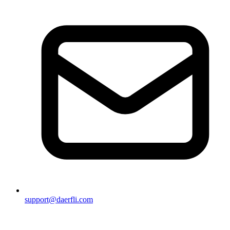
support@daerfli.com