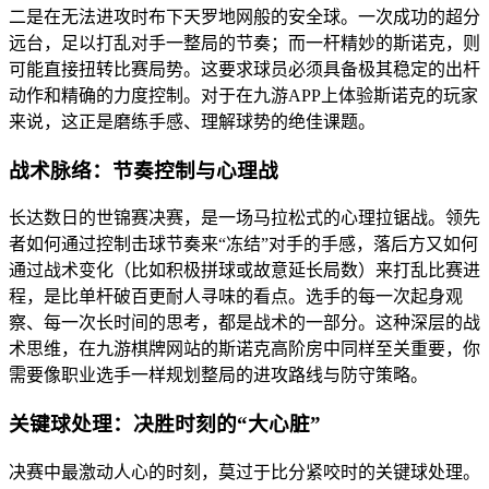
二是在无法进攻时布下天罗地网般的安全球。一次成功的超分
远台，足以打乱对手一整局的节奏；而一杆精妙的斯诺克，则
可能直接扭转比赛局势。这要求球员必须具备极其稳定的出杆
动作和精确的力度控制。对于在九游APP上体验斯诺克的玩家
来说，这正是磨练手感、理解球势的绝佳课题。
战术脉络：节奏控制与心理战
长达数日的世锦赛决赛，是一场马拉松式的心理拉锯战。领先
者如何通过控制击球节奏来“冻结”对手的手感，落后方又如何
通过战术变化（比如积极拼球或故意延长局数）来打乱比赛进
程，是比单杆破百更耐人寻味的看点。选手的每一次起身观
察、每一次长时间的思考，都是战术的一部分。这种深层的战
术思维，在九游棋牌网站的斯诺克高阶房中同样至关重要，你
需要像职业选手一样规划整局的进攻路线与防守策略。
关键球处理：决胜时刻的“大心脏”
决赛中最激动人心的时刻，莫过于比分紧咬时的关键球处理。