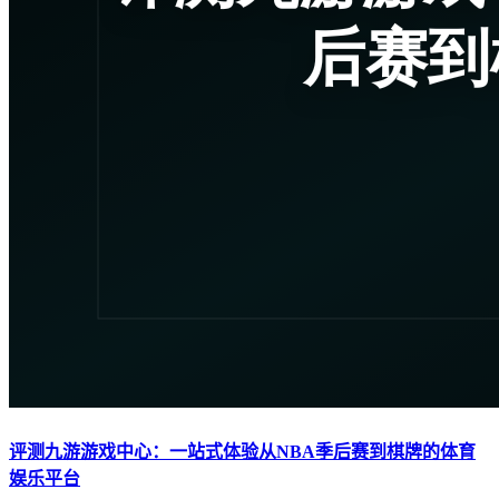
评测九游游戏中心：一站式体验从NBA季后赛到棋牌的体育
娱乐平台