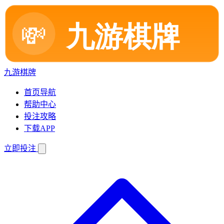
九游棋牌
首页导航
帮助中心
投注攻略
下载APP
立即投注