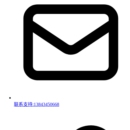
联系支持:13843450668