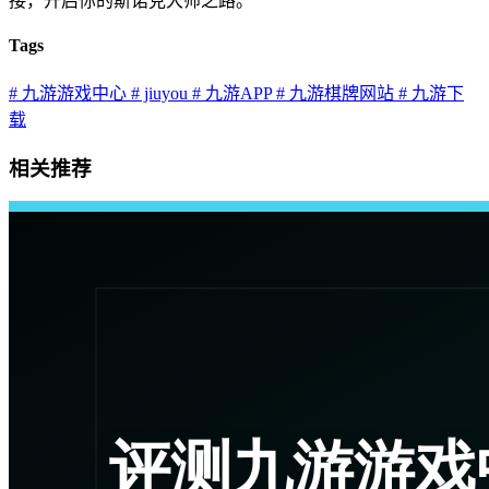
接，开启你的斯诺克大师之路。
Tags
# 九游游戏中心
# jiuyou
# 九游APP
# 九游棋牌网站
# 九游下
载
相关推荐