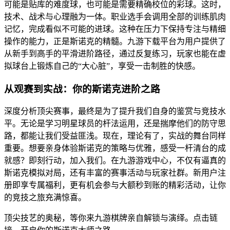
可能是贴库的难度球，也可能是需要精确校位的彩球。这时，
技术、战术与心理融为一体。职业选手会调用全部的训练肌肉
记忆，完成看似不可能的进球。这种在压力下保持专注与精细
操作的能力，正是斯诺克的精髓。九游下载平台为用户提供了
从新手到高手的平滑进阶路径，通过反复练习，玩家也能在虚
拟球台上锻炼自己的“大心脏”，享受一击制胜的快感。
从观赛到实战：你的斯诺克进阶之路
深度分析顶尖赛事，最终是为了提升我们自身的鉴赏与竞技水
平。无论是学习明星球员的杆法运用，还是揣摩他们的防守思
路，都能让我们受益匪浅。现在，理论有了，实战的舞台同样
重要。想要亲身体验斯诺克的策略与优雅，感受一杆清台的成
就感？即刻行动，加入我们。在九游游戏中心，不仅有逼真的
斯诺克模拟对局，还有丰富的赛事活动与玩家社群。新用户注
册即享专属福利，更有机会参与
大额秒到账
的精彩活动，让你
的竞技之旅充满惊喜。
顶尖技艺的奥秘，等你来九游棋牌亲自解锁与演绎。点击链