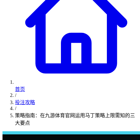
首页
/
投注攻略
/
策略指南：在九游体育官网运用马丁策略上限需知的三
大要点