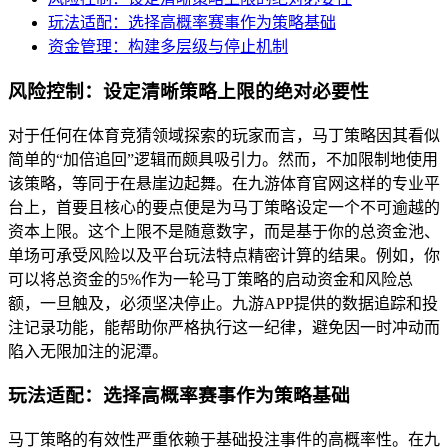
玩法适配：选择高概率赛事作为策略基础
资金管理：构建多层级与停止机制
风险控制：设定清晰策略上限的绝对必要性
对于任何在体育竞猜领域探索的玩家而言，马丁策略因其看似
简单的“加倍追回”逻辑而颇具吸引力。然而，不加限制地使用
该策略，等同于在悬崖边起舞。在九游体育官网这样的专业平
台上，首要且核心的要点便是为马丁策略设定一个不可逾越的
资本上限。这个上限不是随意数字，而是基于你的总资金池、
单场可承受风险以及平台玩法特点精密计算的结果。例如，你
可以将总资金的5%作为一轮马丁策略的启动资金和风险总
额，一旦触及，必须坚决停止。九游APP提供的数据追踪和投
注记录功能，能帮助你严格执行这一纪律，避免因一时冲动而
陷入无限加注的泥潭。
玩法适配：选择高概率赛事作为策略基础
马丁策略的有效性严重依赖于基础投注事件的高概率性。在九