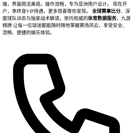
端，界面简洁美观，操作流畅，专为亚洲用户设计。 现在开
户，享终身VIP待遇，更多惊喜等你发现。
全球赛事比分
、深
度球队动态与独家战术解读。依托权威的
体育数据服务
，九游
棋牌 让每一位球迷都能随时随地掌握赛场风云，享受安全、
流畅、便捷的娱乐体验。