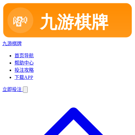
九游棋牌
首页导航
帮助中心
投注攻略
下载APP
立即投注