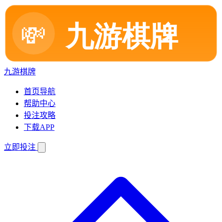
九游棋牌
首页导航
帮助中心
投注攻略
下载APP
立即投注