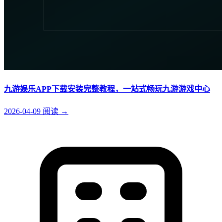
九游娱乐APP下载安装完整教程，一站式畅玩九游游戏中心
2026-04-09
阅读
→