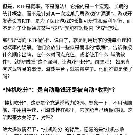
但是，RTP是概率，不是魔法！ 它指的是一个宏观、长期的
统计概念，而不是针对某一次或某几局游戏的“漏洞”。游戏开
发者设置RTP，是为了保证游戏的长期可玩性和盈利平衡，而
不是为了让你通过某种“技巧”就能在短期内“吃穿”游戏。
那些所谓的“RTP漏洞”，说白了，就是利用玩家的侥幸心理和
对概率的误解。他们会放出一些似是而非的“教程”，告诉你按
什么顺序出牌，在什么时间点充值，或者使用什么“辅助软
件”，就能“触发”这个漏洞，让游戏“吐分”。醒醒吧！ 如果真
有这么容易的事情，游戏平台早就被搬空了。他们难道是傻子
吗？
“挂机吃分”：是自动赚钱还是被自动“收割”？
“挂机吃分”，这更是个充满诱惑力的词。想象一下，不用动脑
筋，不用拼手速，把游戏挂在那里，它就能自己给你赚钱。这
听起来太美好了，对吧？
绝大多数情况下，“挂机吃分”的背后，隐藏的是“挂机被收