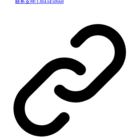
联系支持:13843450668