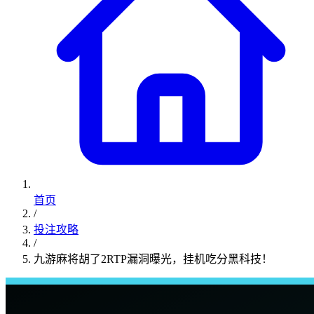
首页
/
投注攻略
/
九游麻将胡了2RTP漏洞曝光，挂机吃分黑科技！