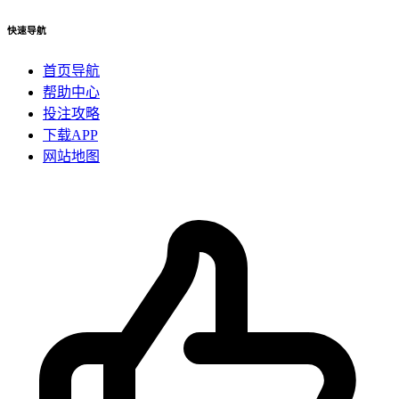
快速导航
首页导航
帮助中心
投注攻略
下载APP
网站地图